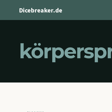
Zum
Dicebreaker.de
Inhalt
springen
körpersp