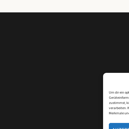
Um dir ein op
Geräteinform
zustimmst, kö
verarbeiten. 
Merkmale und