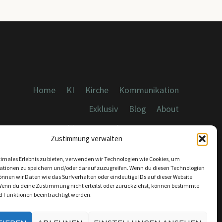
Home
KI
Kirche
Kommunikation
Exklusiv
Blog
About
Cookies, Datenschutz, Impressum
Zustimmung verwalten
timales Erlebnis zu bieten, verwenden wir Technologien wie Cookies, um
ationen zu speichern und/oder darauf zuzugreifen. Wenn du diesen Technologien
nnen wir Daten wie das Surfverhalten oder eindeutige IDs auf dieser Website
Wenn du deine Zustimmung nicht erteilst oder zurückziehst, können bestimmte
KONTAKT:
 Funktionen beeinträchtigt werden.
INFO@DICEBREAKER.DE