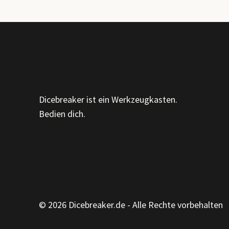
MUSTER,
MÖBEL
UND
DIE
KUNST,
GENAUER
HINZUSEHEN
Dicebreaker ist ein Werkzeugkasten.
Bedien dich.
© 2026 Dicebreaker.de - Alle Rechte vorbehalten