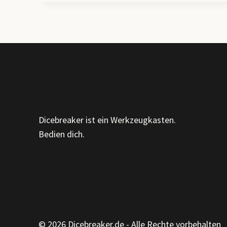
ZEILEN:
WARUM
ICH
EINEN
EIGENEN
GPT
GEBAUT
HABE
(UND
WAS
ER
Dicebreaker ist ein Werkzeugkasten.
DIR
Bedien dich.
BRINGEN
KANN)
© 2026 Dicebreaker.de - Alle Rechte vorbehalten