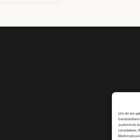
Um dir ein op
Geräteinform
zustimmst, kö
verarbeiten. 
Merkmale und