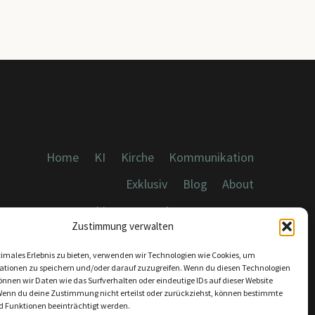
Home
KI
Kirche
Kommunikation
Exklusiv
Blog
About
Cookies, Datenschutz, Impressum
Zustimmung verwalten
timales Erlebnis zu bieten, verwenden wir Technologien wie Cookies, um
ationen zu speichern und/oder darauf zuzugreifen. Wenn du diesen Technologien
nnen wir Daten wie das Surfverhalten oder eindeutige IDs auf dieser Website
Wenn du deine Zustimmung nicht erteilst oder zurückziehst, können bestimmte
KONTAKT:
 Funktionen beeinträchtigt werden.