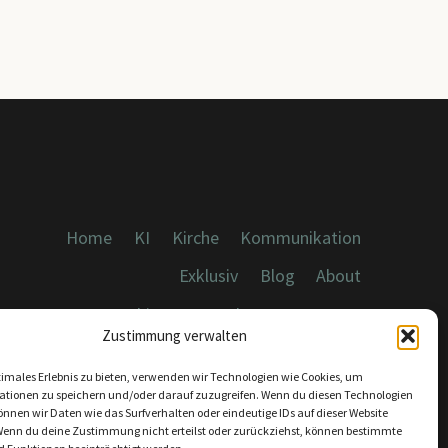
Home
KI
Kirche
Kommunikation
Exklusiv
Blog
About
Cookies, Datenschutz, Impressum
Zustimmung verwalten
timales Erlebnis zu bieten, verwenden wir Technologien wie Cookies, um
ationen zu speichern und/oder darauf zuzugreifen. Wenn du diesen Technologien
nnen wir Daten wie das Surfverhalten oder eindeutige IDs auf dieser Website
Wenn du deine Zustimmung nicht erteilst oder zurückziehst, können bestimmte
KONTAKT: