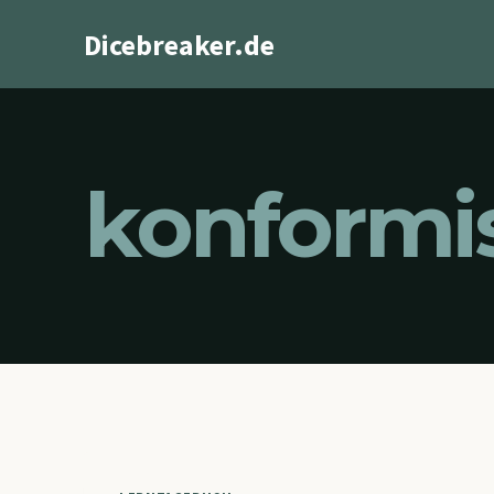
Zum
Dicebreaker.de
Inhalt
springen
konformis