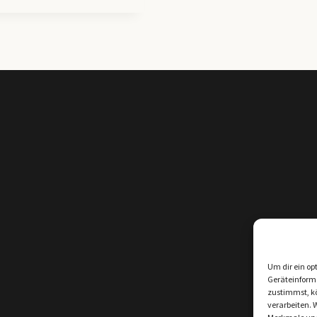
Um dir ein op
Geräteinform
zustimmst, kö
verarbeiten. 