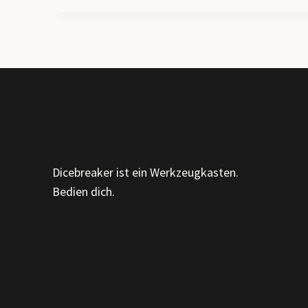
ENTWICKLUNGSPHASEN,
ORGANISATIONSTYPEN
&
PROZESSE
DER
OE
Dicebreaker ist ein Werkzeugkasten.
Bedien dich.