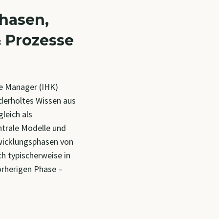
hasen,
 Prozesse
e Manager (IHK)
ederholtes Wissen aus
leich als
trale Modelle und
wicklungsphasen von
h typischerweise in
orherigen Phase –