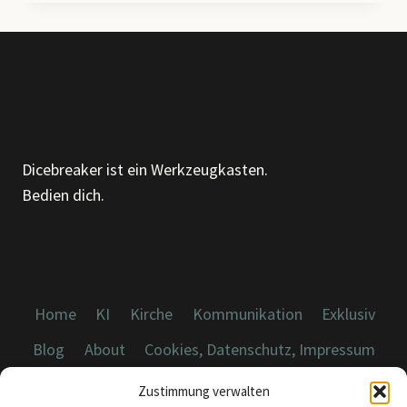
PHILOSOPHIE
DES
WANDELS
Dicebreaker ist ein Werkzeugkasten.
Bedien dich.
Home
KI
Kirche
Kommunikation
Exklusiv
Blog
About
Cookies, Datenschutz, Impressum
Zustimmung verwalten