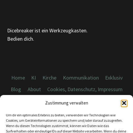
Dicebreaker ist ein Werkzeugkasten.
Bedien dich.
Home
KI
Kirche
Kommunikation
Exklusiv
Blog
About
Cookies, Datenschutz, Impressum
Zustimmung verwalten
Um dir ein optimales Erlebnis zu bieten, verwenden wir Technologien wie
Cookies, um Geräteinformationen zu speichern und/oder darauf zuzugreifen.
Wenn du diesen Technologien zustimmst, können wir Daten wie das
© 2026 Dicebreaker.de - Alle Rechte vorbehalten
Surfverhalten oder eindeutige IDs auf dieser Website verarbeiten. Wenn du deine