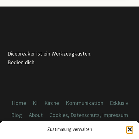
ALGORITHMUS,
EIN
AHA-
MOMENT
Dicebreaker ist ein Werkzeugkasten.
Bedien dich.
Home
KI
Kirche
Kommunikation
Exklusiv
Blog
About
Cookies, Datenschutz, Impressum
Zustimmung verwalten