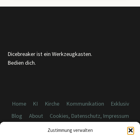
DU
DIR
VORSTELLEN
KANNST,
WA(H)R
WIRD.
Dicebreaker ist ein Werkzeugkasten.
Bedien dich.
Home
KI
Kirche
Kommunikation
Exklusiv
Blog
About
Cookies, Datenschutz, Impressum
Zustimmung verwalten