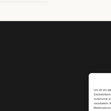
Um dir ein op
Geräteinform
zustimmst, kö
verarbeiten. 
Merkmale und