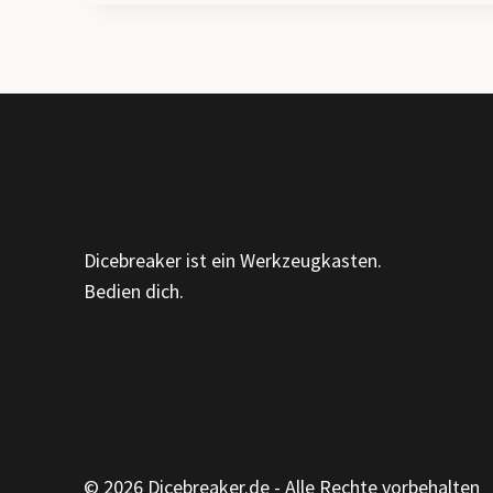
ZEILEN:
WARUM
ICH
EINEN
EIGENEN
GPT
GEBAUT
HABE
(UND
WAS
ER
Dicebreaker ist ein Werkzeugkasten.
DIR
Bedien dich.
BRINGEN
KANN)
© 2026 Dicebreaker.de - Alle Rechte vorbehalten