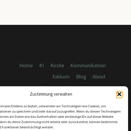
Home
KI
Kirche
Kommunikation
Exklusiv
Blog
About
Cookies, Datenschutz, Impressum
Zustimmung verwalten
timales Erlebnis zu bieten, verwenden wir Technologien wie Cookies, um
ationen zu speichern und/oder darauf zuzugreifen. Wenn du diesen Technologien
nnen wir Daten wie das Surfverhalten oder eindeutige IDs auf dieser Website
Wenn du deine Zustimmung nicht erteilst oder zurückziehst, können bestimmte
KONTAKT:
 Funktionen beeinträchtigt werden.