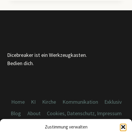
–
ÜBER
MUSTER,
MÖBEL
UND
DIE
KUNST,
GENAUER
Dicebreaker ist ein Werkzeugkasten.
HINZUSEHEN
Bedien dich.
Home
KI
Kirche
Kommunikation
Exklusiv
Blog
About
Cookies, Datenschutz, Impressum
Zustimmung verwalten