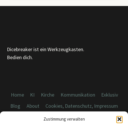
ALGORITHMUS,
EIN
AHA-
MOMENT
Dicebreaker ist ein Werkzeugkasten.
Bedien dich.
Home
KI
Kirche
Kommunikation
Exklusiv
Blog
About
Cookies, Datenschutz, Impressum
Zustimmung verwalten