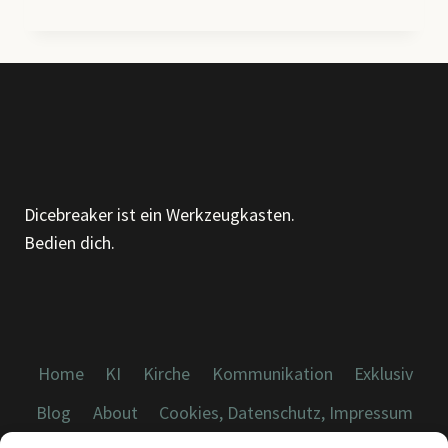
LESEN
–
DIE
STILLE
KUNST,
ALLES
ZU
SAGEN,
OHNE
Dicebreaker ist ein Werkzeugkasten.
EIN
Bedien dich.
WORT
ZU
VERLIEREN
Home
KI
Kirche
Kommunikation
Exklusiv
Blog
About
Cookies, Datenschutz, Impressum