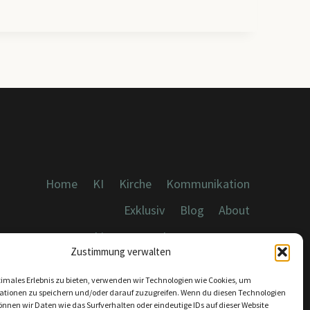
TION
RUKTUREN
N
Home
KI
Kirche
Kommunikation
Exklusiv
Blog
About
Cookies, Datenschutz, Impressum
Zustimmung verwalten
timales Erlebnis zu bieten, verwenden wir Technologien wie Cookies, um
ationen zu speichern und/oder darauf zuzugreifen. Wenn du diesen Technologien
nnen wir Daten wie das Surfverhalten oder eindeutige IDs auf dieser Website