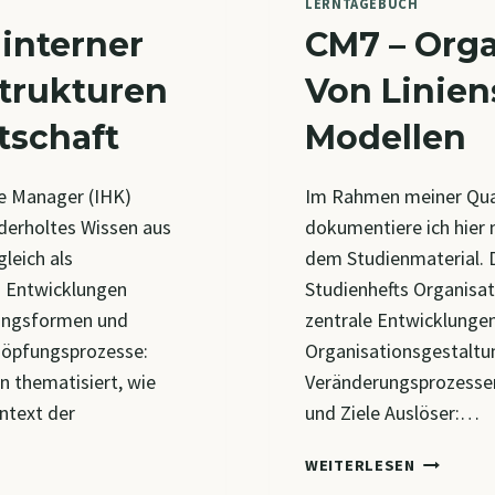
LERNTAGEBUCH
 interner
CM7 – Orga
strukturen
Von Linien
tschaft
Modellen
e Manager (IHK)
Im Rahmen meiner Qua
ederholtes Wissen aus
dokumentiere ich hier 
leich als
dem Studienmaterial. D
 Entwicklungen
Studienhefts Organisat
fungsformen und
zentrale Entwicklunge
chöpfungsprozesse:
Organisationsgestalt
on thematisiert, wie
Veränderungsprozess
ntext der
und Ziele Auslöser:…
CM7
WEITERLESEN
–