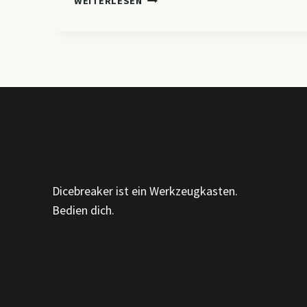
WEITERLESEN
–
DIGITALISIERUNG
INTERNER
PROZESSE
&
VERTRIEBSSTRUKTUREN
IN
DER
VERNETZTEN
WIRTSCHAFT
Dicebreaker ist ein Werkzeugkasten.
Bedien dich.