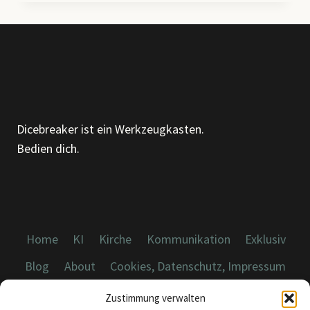
–
ÜBER
MUSTER,
MÖBEL
UND
DIE
KUNST,
GENAUER
Dicebreaker ist ein Werkzeugkasten.
HINZUSEHEN
Bedien dich.
Home
KI
Kirche
Kommunikation
Exklusiv
Blog
About
Cookies, Datenschutz, Impressum
Zustimmung verwalten