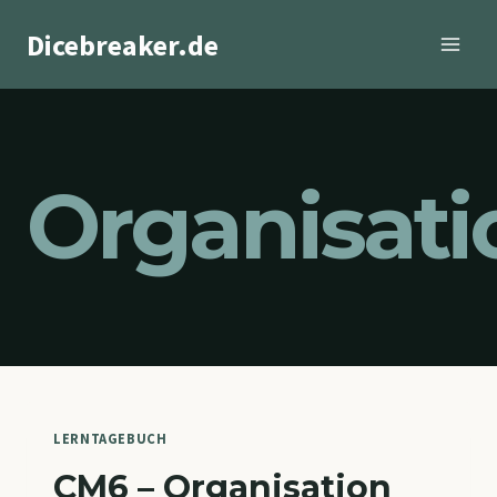
Zum
Dicebreaker.de
Inhalt
springen
Organisat
LERNTAGEBUCH
CM6 – Organisation