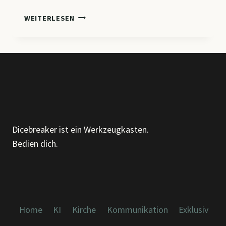
CM6
WEITERLESEN
–
ORGANISATION
VERSTEHEN,
GESTALTEN
UND
WEITERENTWICKELN
Dicebreaker ist ein Werkzeugkasten.
Bedien dich.
Home
KI
Kirche
Kommunikation
Exklusiv