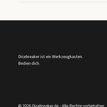
ORGANISATION
VERSTEHEN,
GESTALTEN
UND
WEITERENTWICKELN
Dicebreaker ist ein Werkzeugkasten.
Bedien dich.
© 2026 Dicebreaker.de - Alle Rechte vorbehalten