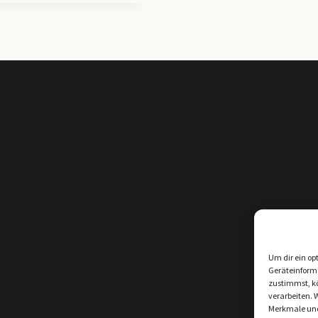
Um dir ein op
Geräteinform
zustimmst, kö
verarbeiten. 
Merkmale und