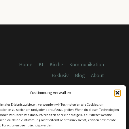
Home
KI
Kirche
Kommunikation
Exklusiv
Blog
About
Cookies, Datenschutz, Impressum
Zustimmung verwalten
timales Erlebnis zu bieten, verwenden wir Technologien wie Cookies, um
ationen zu speichern und/oder darauf zuzugreifen. Wenn du diesen Technologien
nnen wir Daten wie das Surfverhalten oder eindeutige IDs auf dieser Website
Wenn du deine Zustimmung nicht erteilst oder zurückziehst, können bestimmte
KONTAKT:
 Funktionen beeinträchtigt werden.