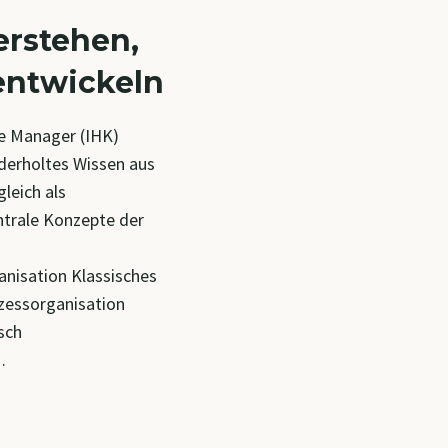
erstehen,
entwickeln
e Manager (IHK)
ederholtes Wissen aus
leich als
trale Konzepte der
anisation Klassisches
zessorganisation
sch
…