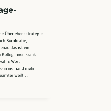
lage-
ine Überlebensstrategie
nach Bürokratie,
nau das ist ein
 Kolleg:innen krank
 wahre Wert
h wenn niemand mehr
sbeamter weiß…