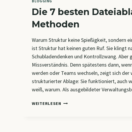
BLOGGING
Die 7 besten Dateiab
Methoden
Warum Struktur keine Spießigkeit, sondern e
ist Struktur hat keinen guten Ruf. Sie klingt 
Schubladendenken und Kontrollzwang. Aber ge
Missverständnis. Denn spätestens dann, wenn
werden oder Teams wechseln, zeigt sich der
strukturierter Ablage: Sie funktioniert, auc
weiß, warum. Als ausgebildeter Verwaltung
DIE
WEITERLESEN
7
BESTEN
DATEIABLAGE-
METHODEN