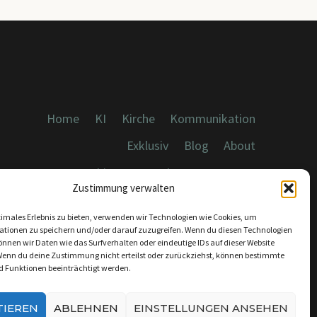
Home
KI
Kirche
Kommunikation
Exklusiv
Blog
About
Cookies, Datenschutz, Impressum
Zustimmung verwalten
timales Erlebnis zu bieten, verwenden wir Technologien wie Cookies, um
ationen zu speichern und/oder darauf zuzugreifen. Wenn du diesen Technologien
nnen wir Daten wie das Surfverhalten oder eindeutige IDs auf dieser Website
Wenn du deine Zustimmung nicht erteilst oder zurückziehst, können bestimmte
KONTAKT:
 Funktionen beeinträchtigt werden.
INFO@DICEBREAKER.DE
TIEREN
ABLEHNEN
EINSTELLUNGEN ANSEHEN