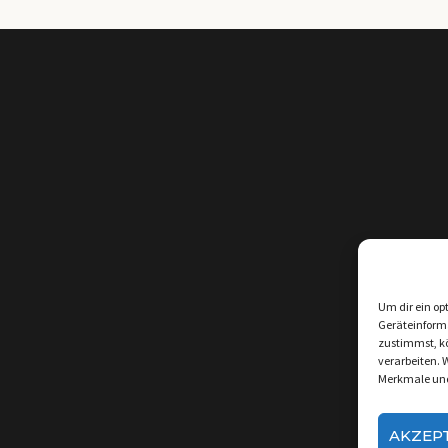
Um dir ein op
Geräteinform
zustimmst, kö
verarbeiten. 
Merkmale und
AKZEP