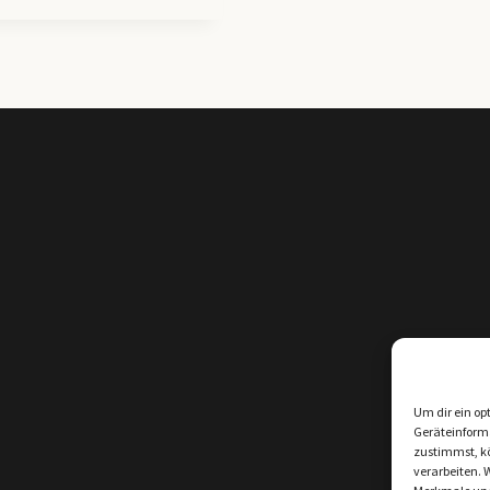
Um dir ein op
Geräteinform
zustimmst, kö
verarbeiten. 