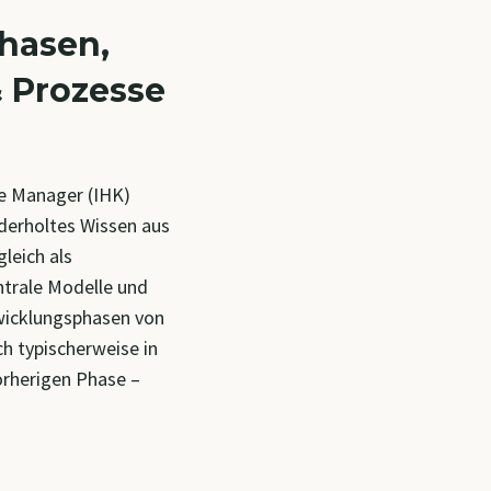
hasen,
 Prozesse
e Manager (IHK)
ederholtes Wissen aus
leich als
trale Modelle und
wicklungsphasen von
h typischerweise in
orherigen Phase –