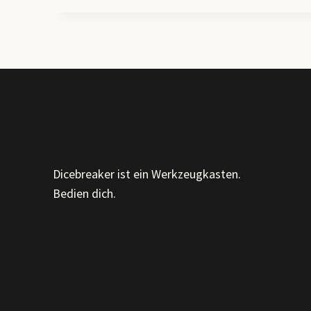
ENTWICKLUNGSPHASEN,
ORGANISATIONSTYPEN
&
PROZESSE
DER
OE
Dicebreaker ist ein Werkzeugkasten.
Bedien dich.