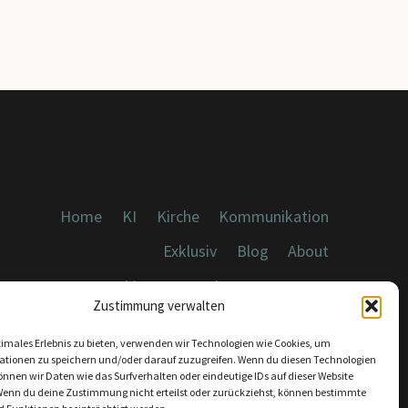
Home
KI
Kirche
Kommunikation
Exklusiv
Blog
About
Cookies, Datenschutz, Impressum
Zustimmung verwalten
timales Erlebnis zu bieten, verwenden wir Technologien wie Cookies, um
ationen zu speichern und/oder darauf zuzugreifen. Wenn du diesen Technologien
nnen wir Daten wie das Surfverhalten oder eindeutige IDs auf dieser Website
Wenn du deine Zustimmung nicht erteilst oder zurückziehst, können bestimmte
KONTAKT: