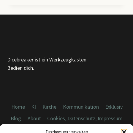
HEUTE
VOM
MIT
ANGERUFEN
–
„SOMETHING
CHANGED“
Dicebreaker ist ein Werkzeugkasten.
Bedien dich.
Home
KI
Kirche
Kommunikation
Exklusiv
Blog
About
Cookies, Datenschutz, Impressum
Zustimmung verwalten