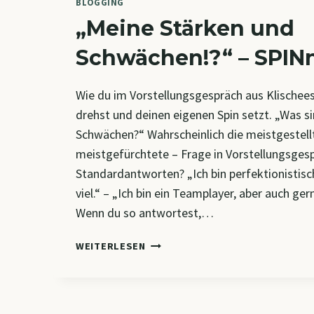
BLOGGING
„Meine Stärken und
Schwächen!?“ – SPINn
Wie du im Vorstellungsgespräch aus Klischees
drehst und deinen eigenen Spin setzt. „Was s
Schwächen?“ Wahrscheinlich die meistgestell
meistgefürchtete – Frage in Vorstellungsgesp
Standardantworten? „Ich bin perfektionistisch
viel.“ – „Ich bin ein Teamplayer, aber auch ge
Wenn du so antwortest,…
„MEINE
WEITERLESEN
STÄRKEN
UND
SCHWÄCHEN!?“
–