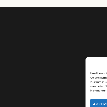
Um dir ein op
Geräteinform
zustimmst, kö
verarbeiten. 
Merkmale und
AKZEP