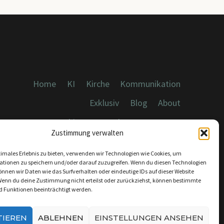
Home
KI
Kirche
Kommunikation
Exklusiv
Blog
About
Cookies, Datenschutz, Impressum
Zustimmung verwalten
timales Erlebnis zu bieten, verwenden wir Technologien wie Cookies, um
ationen zu speichern und/oder darauf zuzugreifen. Wenn du diesen Technologien
nnen wir Daten wie das Surfverhalten oder eindeutige IDs auf dieser Website
Wenn du deine Zustimmung nicht erteilst oder zurückziehst, können bestimmte
KONTAKT:
 Funktionen beeinträchtigt werden.
INFO@DICEBREAKER.DE
TIEREN
ABLEHNEN
EINSTELLUNGEN ANSEHEN