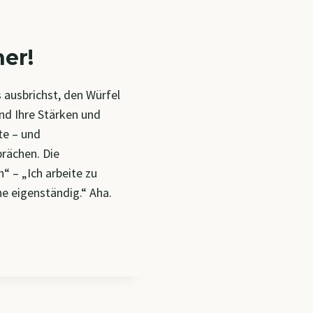
er!
 ausbrichst, den Würfel
ind Ihre Stärken und
te – und
rächen. Die
“ – „Ich arbeite zu
rne eigenständig.“ Aha.