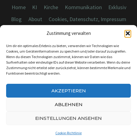
Home
KI
Kirche
Kommunikation
Exklusiv
Blog
About
Cookies, Datenschutz, Impressum
Zustimmung verwalten
Um dir ein optimales Erlebnis zu bieten, verwenden wir Technologien wie
Cookies, um Geräteinformationen zu speichern und/oder darauf zuzugreifen.
Wenn du diesen Technologien zustimmst, können wir Daten wie das
© 2026 Dicebreaker.de - Alle Rechte vorbehalten
Surfverhalten oder eindeutige IDs auf dieser Website verarbeiten. Wenn du deine
Zustimmung nicht erteilst oder zurückziehst, können bestimmte Merkmale und
Funktionen beeinträchtigt werden.
AKZEPTIEREN
KONTAKT:
INFO@DICEBREAKER.DE
ABLEHNEN
EINSTELLUNGEN ANSEHEN
Cookie-Richtlinie