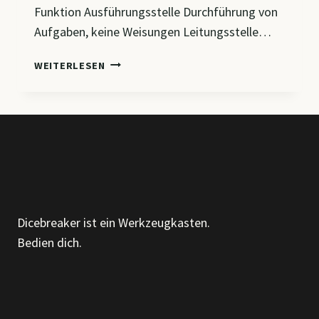
Funktion Ausführungsstelle Durchführung von
Aufgaben, keine Weisungen Leitungsstelle…
CM5
WEITERLESEN
–
VON
DER
STELLE
ZUR
ORGANISATIONSEINHEIT
&
ORGAFROMEN
IM
Dicebreaker ist ein Werkzeugkasten.
VERGLEICH
Bedien dich.