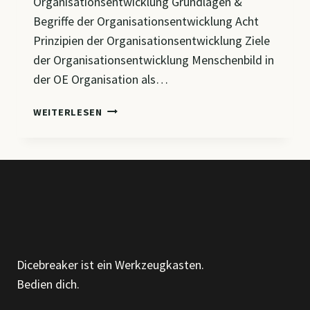
Organisationsentwicklung Grundlagen &
Begriffe der Organisationsentwicklung Acht
Prinzipien der Organisationsentwicklung Ziele
der Organisationsentwicklung Menschenbild in
der OE Organisation als…
CM
WEITERLESEN
1
–
GRUNDLAGEN
DER
ORGANISATIONSENTWICKLUNG:
MODELLE,
PRINZIPIEN
UND
ZIELE
Dicebreaker ist ein Werkzeugkasten.
IM
Bedien dich.
CHANGE
MANAGEMENT