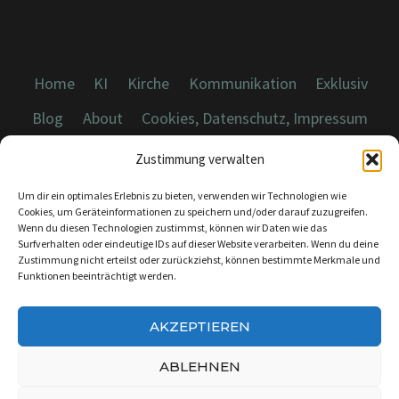
Home
KI
Kirche
Kommunikation
Exklusiv
Blog
About
Cookies, Datenschutz, Impressum
Zustimmung verwalten
Um dir ein optimales Erlebnis zu bieten, verwenden wir Technologien wie
Cookies, um Geräteinformationen zu speichern und/oder darauf zuzugreifen.
Wenn du diesen Technologien zustimmst, können wir Daten wie das
© 2026 Dicebreaker.de - Alle Rechte vorbehalten
Surfverhalten oder eindeutige IDs auf dieser Website verarbeiten. Wenn du deine
Zustimmung nicht erteilst oder zurückziehst, können bestimmte Merkmale und
Funktionen beeinträchtigt werden.
AKZEPTIEREN
KONTAKT:
INFO@DICEBREAKER.DE
ABLEHNEN