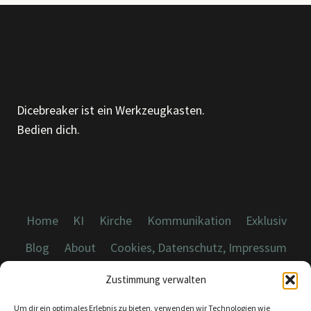
Dicebreaker ist ein Werkzeugkasten.
Bedien dich.
Home
KI
Kirche
Kommunikation
Exklusiv
Blog
About
Cookies, Datenschutz, Impressum
Zustimmung verwalten
Um dir ein optimales Erlebnis zu bieten, verwenden wir Technologien wie