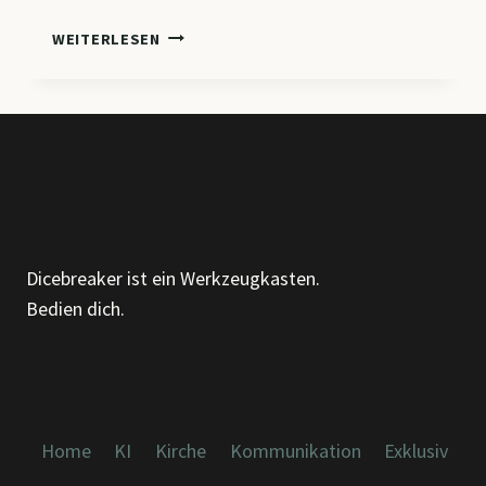
ZWISCHEN
WEITERLESEN
DEN
ZEILEN:
WARUM
ICH
EINEN
EIGENEN
GPT
GEBAUT
HABE
Dicebreaker ist ein Werkzeugkasten.
(UND
Bedien dich.
WAS
ER
DIR
BRINGEN
KANN)
Home
KI
Kirche
Kommunikation
Exklusiv