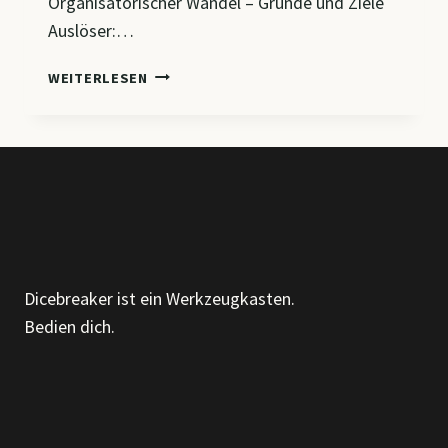
Organisatorischer Wandel – Gründe und Ziele
Auslöser:…
CM7
WEITERLESEN
–
ORGANISATION
IM
WANDEL:
VON
LINIENSTRUKTUREN
ZU
AGILEN
MODELLEN
Dicebreaker ist ein Werkzeugkasten.
Bedien dich.