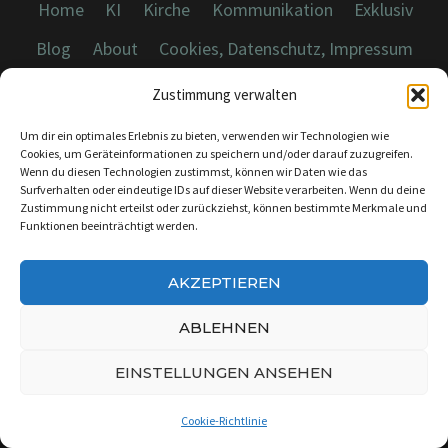
Home
KI
Kirche
Kommunikation
Exklusiv
Blog
About
Cookies, Datenschutz, Impressum
Zustimmung verwalten
Um dir ein optimales Erlebnis zu bieten, verwenden wir Technologien wie
Cookies, um Geräteinformationen zu speichern und/oder darauf zuzugreifen.
Wenn du diesen Technologien zustimmst, können wir Daten wie das
© 2026 Dicebreaker.de - Alle Rechte vorbehalten
Surfverhalten oder eindeutige IDs auf dieser Website verarbeiten. Wenn du deine
Zustimmung nicht erteilst oder zurückziehst, können bestimmte Merkmale und
Funktionen beeinträchtigt werden.
AKZEPTIEREN
KONTAKT:
INFO@DICEBREAKER.DE
ABLEHNEN
EINSTELLUNGEN ANSEHEN
Cookie-Richtlinie