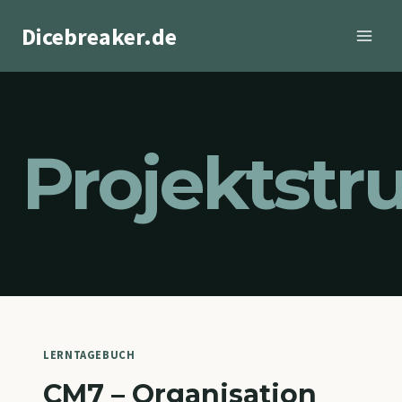
Zum
Dicebreaker.de
Inhalt
springen
Projektstr
LERNTAGEBUCH
CM7 – Organisation