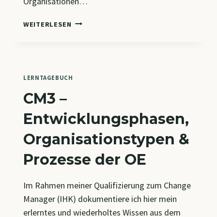
Organisationen…
CM4
WEITERLESEN
–
GRUNDLAGEN
DER
ORGANISATION:
BEGRIFFE,
LERNTAGEBUCH
MODELLE
CM3 –
UND
AUFBAU
Entwicklungsphasen,
Organisationstypen &
Prozesse der OE
Im Rahmen meiner Qualifizierung zum Change
Manager (IHK) dokumentiere ich hier mein
erlerntes und wiederholtes Wissen aus dem