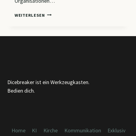
Organisationen…
CM4
WEITERLESEN
–
GRUNDLAGEN
DER
ORGANISATION:
BEGRIFFE,
MODELLE
UND
AUFBAU
Dicebreaker ist ein Werkzeugkasten.
Bedien dich.
Home
KI
Kirche
Kommunikation
Exklusiv