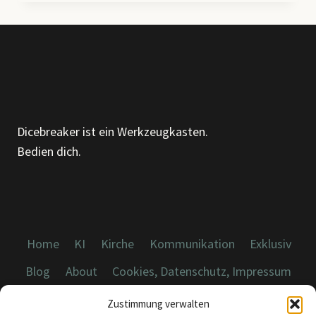
–
ÜBER
MUSTER,
MÖBEL
UND
DIE
KUNST,
GENAUER
Dicebreaker ist ein Werkzeugkasten.
HINZUSEHEN
Bedien dich.
Home
KI
Kirche
Kommunikation
Exklusiv
Blog
About
Cookies, Datenschutz, Impressum
Zustimmung verwalten