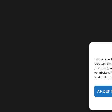
Um dir ein op
Geräteinform
zustimmst, kö
verarbeiten. 
Merkmale und
AKZEP