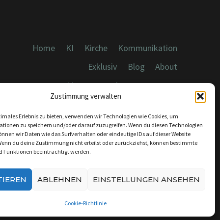
Home
KI
Kirche
Kommunikation
Exklusiv
Blog
About
Cookies, Datenschutz, Impressum
Zustimmung verwalten
timales Erlebnis zu bieten, verwenden wir Technologien wie Cookies, um
ationen zu speichern und/oder darauf zuzugreifen. Wenn du diesen Technologien
nnen wir Daten wie das Surfverhalten oder eindeutige IDs auf dieser Website
Wenn du deine Zustimmung nicht erteilst oder zurückziehst, können bestimmte
KONTAKT:
 Funktionen beeinträchtigt werden.
INFO@DICEBREAKER.DE
TIEREN
ABLEHNEN
EINSTELLUNGEN ANSEHEN
Cookie-Richtlinie