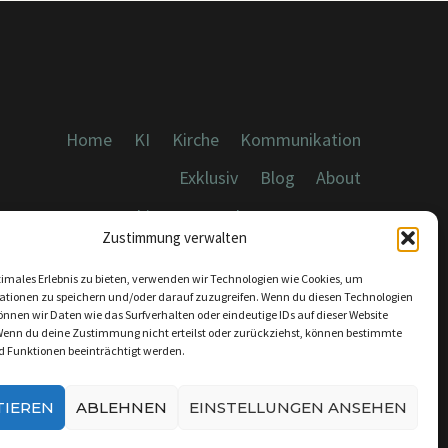
Home
KI
Kirche
Kommunikation
Exklusiv
Blog
About
Cookies, Datenschutz, Impressum
Zustimmung verwalten
timales Erlebnis zu bieten, verwenden wir Technologien wie Cookies, um
ationen zu speichern und/oder darauf zuzugreifen. Wenn du diesen Technologien
nnen wir Daten wie das Surfverhalten oder eindeutige IDs auf dieser Website
Wenn du deine Zustimmung nicht erteilst oder zurückziehst, können bestimmte
KONTAKT:
 Funktionen beeinträchtigt werden.
INFO@DICEBREAKER.DE
TIEREN
ABLEHNEN
EINSTELLUNGEN ANSEHEN