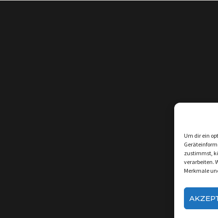
Um dir ein op
Geräteinform
zustimmst, kö
verarbeiten. 
Merkmale und
AKZEP