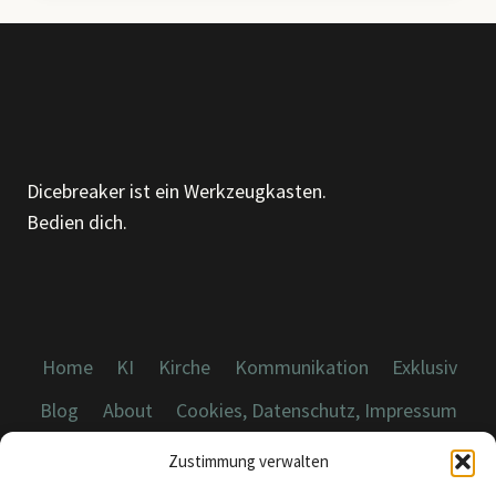
ALGORITHMUS,
EIN
AHA-
MOMENT
Dicebreaker ist ein Werkzeugkasten.
Bedien dich.
Home
KI
Kirche
Kommunikation
Exklusiv
Blog
About
Cookies, Datenschutz, Impressum
Zustimmung verwalten