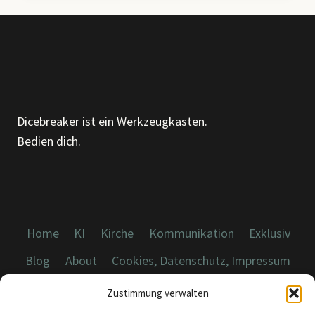
EIN
KLEINES
WERKZEUG
FÜR
DEN
ALLTAG
Dicebreaker ist ein Werkzeugkasten.
Bedien dich.
Home
KI
Kirche
Kommunikation
Exklusiv
Blog
About
Cookies, Datenschutz, Impressum
Zustimmung verwalten