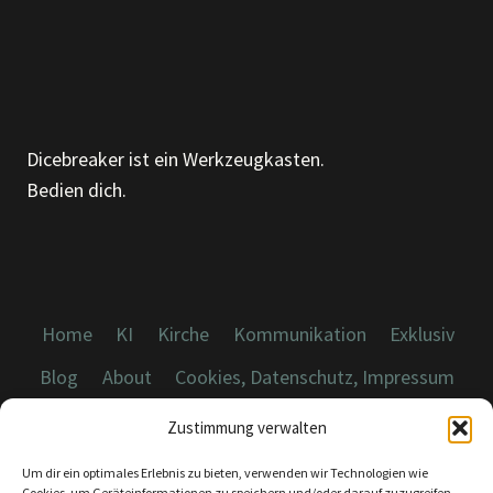
ND W
ELCHES L
IED A
US D
EM E
G B
Dicebreaker ist ein Werkzeugkasten.
IST D
Bedien dich.
U H
EUTE?
Home
KI
Kirche
Kommunikation
Exklusiv
Blog
About
Cookies, Datenschutz, Impressum
Zustimmung verwalten
Um dir ein optimales Erlebnis zu bieten, verwenden wir Technologien wie
Cookies, um Geräteinformationen zu speichern und/oder darauf zuzugreifen.