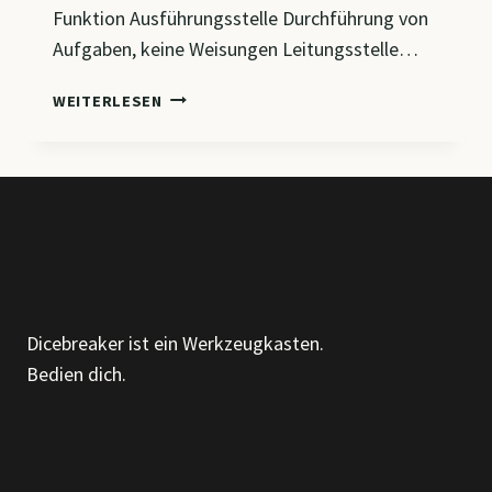
Funktion Ausführungsstelle Durchführung von
Aufgaben, keine Weisungen Leitungsstelle…
CM5
WEITERLESEN
–
VON
DER
STELLE
ZUR
ORGANISATIONSEINHEIT
&
ORGAFROMEN
IM
Dicebreaker ist ein Werkzeugkasten.
VERGLEICH
Bedien dich.