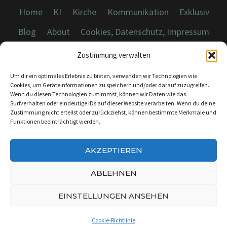
Home
KI
Kirche
Kommunikation
Exklusiv
Blog
About
Cookies, Datenschutz, Impressum
Zustimmung verwalten
Um dir ein optimales Erlebnis zu bieten, verwenden wir Technologien wie
Cookies, um Geräteinformationen zu speichern und/oder darauf zuzugreifen.
Wenn du diesen Technologien zustimmst, können wir Daten wie das
© 2026 Dicebreaker.de - Alle Rechte vorbehalten
Surfverhalten oder eindeutige IDs auf dieser Website verarbeiten. Wenn du deine
Zustimmung nicht erteilst oder zurückziehst, können bestimmte Merkmale und
Funktionen beeinträchtigt werden.
AKZEPTIEREN
KONTAKT:
INFO@DICEBREAKER.DE
ABLEHNEN
EINSTELLUNGEN ANSEHEN
Cookie-Richtlinie