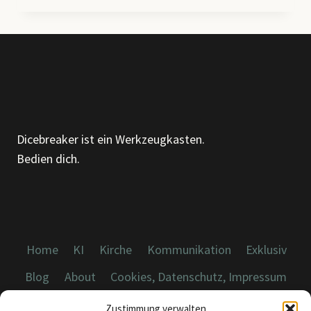
WO
MACHT
AUF
AHNUNG
TRIFFT
Dicebreaker ist ein Werkzeugkasten.
Bedien dich.
Home
KI
Kirche
Kommunikation
Exklusiv
Blog
About
Cookies, Datenschutz, Impressum
Zustimmung verwalten