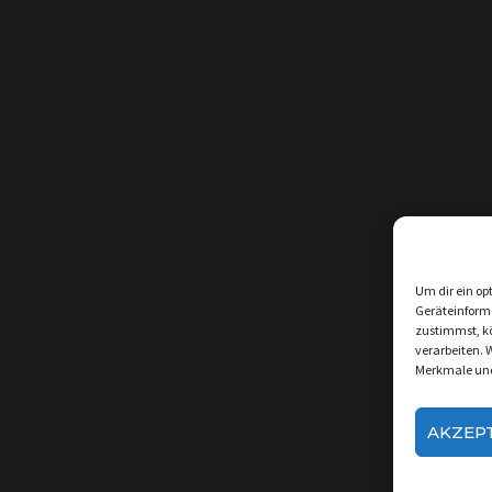
Um dir ein op
Geräteinform
zustimmst, kö
verarbeiten. 
Merkmale und
AKZEP