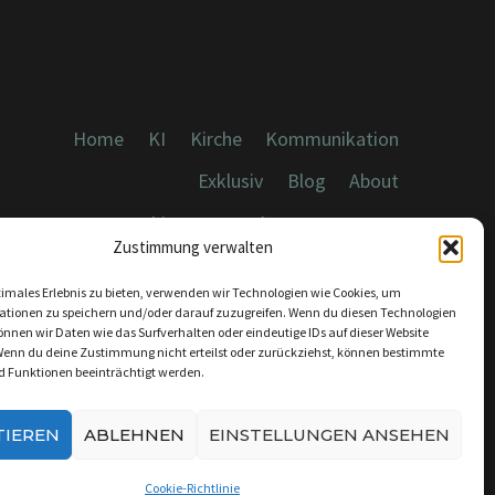
Home
KI
Kirche
Kommunikation
Exklusiv
Blog
About
Cookies, Datenschutz, Impressum
Zustimmung verwalten
timales Erlebnis zu bieten, verwenden wir Technologien wie Cookies, um
ationen zu speichern und/oder darauf zuzugreifen. Wenn du diesen Technologien
nnen wir Daten wie das Surfverhalten oder eindeutige IDs auf dieser Website
Wenn du deine Zustimmung nicht erteilst oder zurückziehst, können bestimmte
KONTAKT:
 Funktionen beeinträchtigt werden.
INFO@DICEBREAKER.DE
TIEREN
ABLEHNEN
EINSTELLUNGEN ANSEHEN
Cookie-Richtlinie