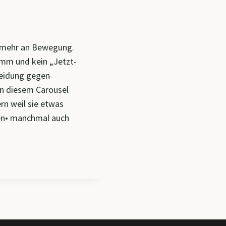
e mehr an Bewegung.
amm und kein „Jetzt-
heidung gegen
in diesem Carousel
ern weil sie etwas
chen• manchmal auch