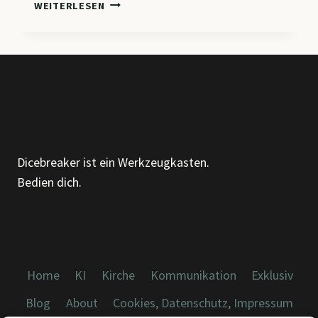
DIE
WEITERLESEN
7
BESTEN
DATEIABLAGE-
METHODEN
Dicebreaker ist ein Werkzeugkasten.
Bedien dich.
Home
KI
Kirche
Kommunikation
Exklusiv
Blog
About
Cookies, Datenschutz, Impressum