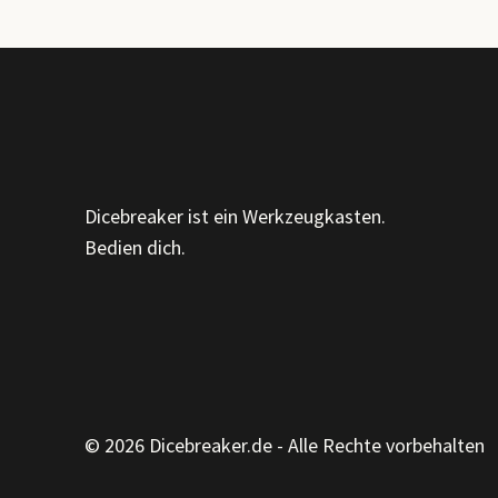
MUSTER,
MÖBEL
UND
DIE
KUNST,
GENAUER
HINZUSEHEN
Dicebreaker ist ein Werkzeugkasten.
Bedien dich.
© 2026 Dicebreaker.de - Alle Rechte vorbehalten