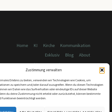
Home
KI
Kirche
Kommunikation
Exklusiv
Blog
About
Cookies, Datenschutz, Impressum
Zustimmung verwalten
timales Erlebnis zu bieten, verwenden wir Technologien wie Cookies, um
ationen zu speichern und/oder darauf zuzugreifen. Wenn du diesen Technologien
nnen wir Daten wie das Surfverhalten oder eindeutige IDs auf dieser Website
Wenn du deine Zustimmung nicht erteilst oder zurückziehst, können bestimmte
KONTAKT:
 Funktionen beeinträchtigt werden.
INFO@DICEBREAKER.DE