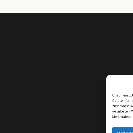
Um dir ein op
Geräteinform
zustimmst, kö
verarbeiten. 
Merkmale und