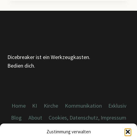
–
ÜBER
MUSTER,
MÖBEL
UND
DIE
KUNST,
GENAUER
Dicebreaker ist ein Werkzeugkasten.
HINZUSEHEN
Bedien dich.
Home
KI
Kirche
Kommunikation
Exklusiv
Blog
About
Cookies, Datenschutz, Impressum
Zustimmung verwalten