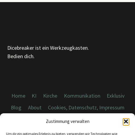
ONLINE
Dicebreaker ist ein Werkzeugkasten.
Bedien dich.
Home
KI
Kirche
Kommunikation
Exklusiv
Blog
About
Cookies, Datenschutz, Impressum
Zustimmung verwalten
Um dir ein optimales Erlebnis zu bieten, verwenden wir Technologien wie