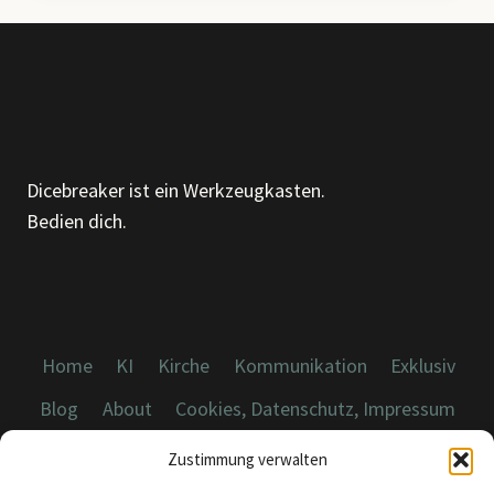
DU
DIR
VORSTELLEN
KANNST,
WA(H)R
WIRD.
Dicebreaker ist ein Werkzeugkasten.
Bedien dich.
Home
KI
Kirche
Kommunikation
Exklusiv
Blog
About
Cookies, Datenschutz, Impressum
Zustimmung verwalten