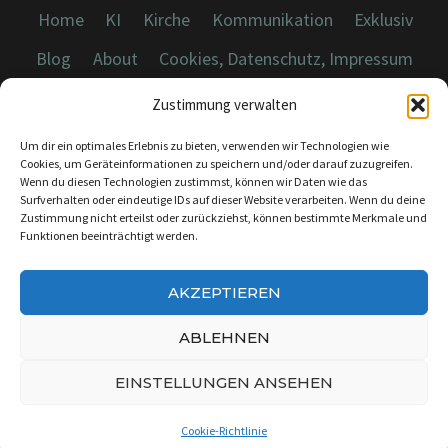
Home
KI
Kirche
Kommunikation
Exklusiv
Blog
About
Cookies, Datenschutz, Impressum
Zustimmung verwalten
Um dir ein optimales Erlebnis zu bieten, verwenden wir Technologien wie
Cookies, um Geräteinformationen zu speichern und/oder darauf zuzugreifen.
Wenn du diesen Technologien zustimmst, können wir Daten wie das
© 2026 Dicebreaker.de - Alle Rechte vorbehalten
Surfverhalten oder eindeutige IDs auf dieser Website verarbeiten. Wenn du deine
Zustimmung nicht erteilst oder zurückziehst, können bestimmte Merkmale und
Funktionen beeinträchtigt werden.
AKZEPTIEREN
KONTAKT:
INFO@DICEBREAKER.DE
ABLEHNEN
EINSTELLUNGEN ANSEHEN
Cookie-Richtlinie