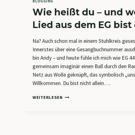
BLOGGING
Wie heißt du – und w
Lied aus dem EG bist
Na? Auch schon mal in einem Stuhlkreis geses
Innerstes über eine Gesangbuchnummer ausdr
bin Andy – und heute fühle ich mich wie EG 4
gemeinsam imaginär einen Ball durch den R
Netz aus Wolle geknüpft, das symbolisch „uns
Willkommen. Du bist nicht allein….
WIE
WEITERLESEN
HEISST D
U –
U
ND W
ELCHES L