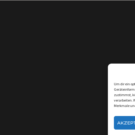
Um dir ein op
Geräteinform
zustimmst, kö
verarbeiten. 
Merkmale und
AKZEP