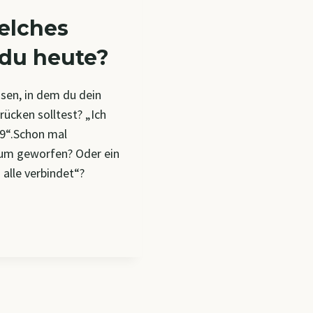
elches
 du heute?
sen, in dem du dein
ücken solltest? „Ich
49“.Schon mal
aum geworfen? Oder ein
 alle verbindet“?