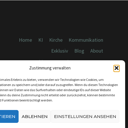
Home
KI
Kirche
Kommunikation
Exklusiv
Blog
About
Cookies, Datenschutz, Impressum
Zustimmung verwalten
timales Erlebnis zu bieten, verwenden wir Technologien wie Cookies, um
ationen zu speichern und/oder darauf zuzugreifen. Wenn du diesen Technologien
nnen wir Daten wie das Surfverhalten oder eindeutige IDs auf dieser Website
Wenn du deine Zustimmung nicht erteilst oder zurückziehst, können bestimmte
KONTAKT:
 Funktionen beeinträchtigt werden.
INFO@DICEBREAKER.DE
TIEREN
ABLEHNEN
EINSTELLUNGEN ANSEHEN