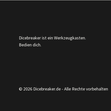
IED A
US D
EM E
G B
IST D
U H
EUTE?
Dicebreaker ist ein Werkzeugkasten.
Bedien dich.
© 2026 Dicebreaker.de - Alle Rechte vorbehalten