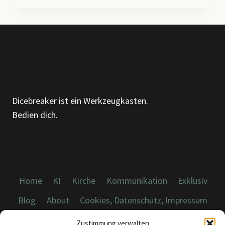
HEUTE
VOM
MIT
ANGERUFEN
–
„SOMETHING
CHANGED“
Dicebreaker ist ein Werkzeugkasten.
Bedien dich.
Home
KI
Kirche
Kommunikation
Exklusiv
Blog
About
Cookies, Datenschutz, Impressum
Zustimmung verwalten