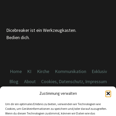
Dicebreaker ist ein Werkzeugkasten.
Bedien dich.
Home
KI
Kirche
Kommunikation
Exklusiv
Blog
About
Cookies, Datenschutz, Impressum
Zustimmung verwalten
Um dir ein optimales Erlebnis zu bieten, verwenden wir Technologien wie
Cookies, um Geräteinformationen zu speichern und/oder darauf zuzugreifen.
Wenn du diesen Technologien zustimmst, können wir Daten wie das