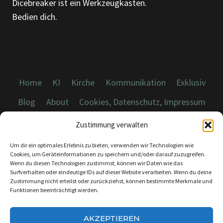
Dicebreaker ist ein Werkzeugkasten.
Bedien dich.
Home
KI
Kirche
Kommunikation
Exklusiv
Blog
About
Cookies, Datenschutz, Impressum
Zustimmung verwalten
Um dir ein optimales Erlebnis zu bieten, verwenden wir Technologien wie
Cookies, um Geräteinformationen zu speichern und/oder darauf zuzugreifen.
Wenn du diesen Technologien zustimmst, können wir Daten wie das
© 2026 Dicebreaker.de - Alle Rechte vorbehalten
Surfverhalten oder eindeutige IDs auf dieser Website verarbeiten. Wenn du deine
Zustimmung nicht erteilst oder zurückziehst, können bestimmte Merkmale und
Funktionen beeinträchtigt werden.
AKZEPTIEREN