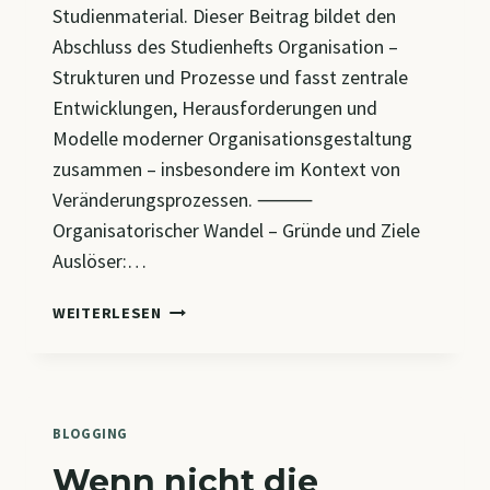
Studienmaterial. Dieser Beitrag bildet den
Abschluss des Studienhefts Organisation –
Strukturen und Prozesse und fasst zentrale
Entwicklungen, Herausforderungen und
Modelle moderner Organisationsgestaltung
zusammen – insbesondere im Kontext von
Veränderungsprozessen. ⸻
Organisatorischer Wandel – Gründe und Ziele
Auslöser:…
CM7
WEITERLESEN
–
ORGANISATION
IM
WANDEL:
VON
BLOGGING
LINIENSTRUKTUREN
Wenn nicht die
ZU