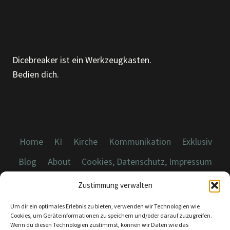
Dicebreaker ist ein Werkzeugkasten.
Bedien dich.
Home
KI
Kirche
Kommunikation
Exklusiv
Blog
About
Cookies, Datenschutz, Impressum
Zustimmung verwalten
Um dir ein optimales Erlebnis zu bieten, verwenden wir Technologien wie
Cookies, um Geräteinformationen zu speichern und/oder darauf zuzugreifen.
Wenn du diesen Technologien zustimmst, können wir Daten wie das