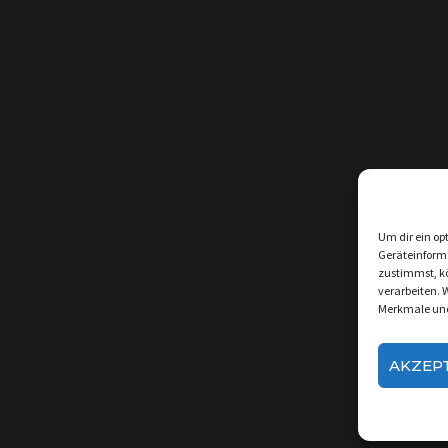
Um dir ein op
Geräteinform
zustimmst, kö
verarbeiten. 
Merkmale und
AKZEP