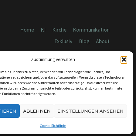
Home
KI
Kirche
Kommunikation
Exklusiv
Blog
About
Cookies, Datenschutz, Impressum
Zustimmung verwalten
timales Erlebnis zu bieten, verwenden wir Technologien wie Cookies, um
ationen zu speichern und/oder darauf zuzugreifen. Wenn du diesen Technologien
nnen wir Daten wie das Surfverhalten oder eindeutige IDs auf dieser Website
Wenn du deine Zustimmung nicht erteilst oder zurückziehst, können bestimmte
KONTAKT:
 Funktionen beeinträchtigt werden.
INFO@DICEBREAKER.DE
TIEREN
ABLEHNEN
EINSTELLUNGEN ANSEHEN
Cookie-Richtlinie