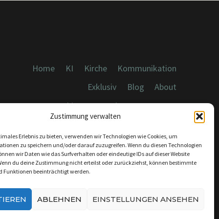
Home
KI
Kirche
Kommunikation
Exklusiv
Blog
About
Cookies, Datenschutz, Impressum
Zustimmung verwalten
timales Erlebnis zu bieten, verwenden wir Technologien wie Cookies, um
ationen zu speichern und/oder darauf zuzugreifen. Wenn du diesen Technologien
nnen wir Daten wie das Surfverhalten oder eindeutige IDs auf dieser Website
Wenn du deine Zustimmung nicht erteilst oder zurückziehst, können bestimmte
KONTAKT:
 Funktionen beeinträchtigt werden.
INFO@DICEBREAKER.DE
TIEREN
ABLEHNEN
EINSTELLUNGEN ANSEHEN