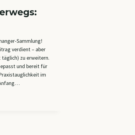
erwegs:
echanger-Sammlung!
trag verdient – aber
t täglich) zu erweitern.
gepasst und bereit für
Praxistauglichkeit im
n Anfang…