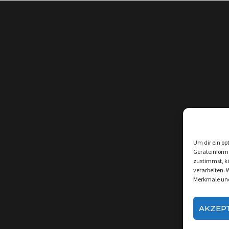
Um dir ein op
Geräteinform
zustimmst, kö
verarbeiten. 
Merkmale und
AKZEP