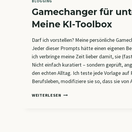
BLOGGING
Gamechanger für unt
Meine KI-Toolbox
Darf ich vorstellen? Meine persönliche Gam
Jeder dieser Prompts hätte einen eigenen Bei
ich verbringe meine Zeit lieber damit, sie (fas
Nicht einfach kuratiert – sondern geprüft, an
den echten Alltag. Ich teste jede Vorlage auf 
Berufsleben, modifiziere sie so, dass sie vo
GAMECHANGER
WEITERLESEN
FÜR
UNTERWEGS:
MEINE
KI-
TOOLBOX