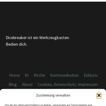
Dicebreaker ist ein Werkzeugkasten.
Bedien dich.
Home
KI
Kirche
Kommunikation
Exklusiv
Blog
About
Cookies, Datenschutz, Impressum
Zustimmung verwalten
Um dir ein optimales Erlebnis zu bieten, verwenden wir Technologien wie